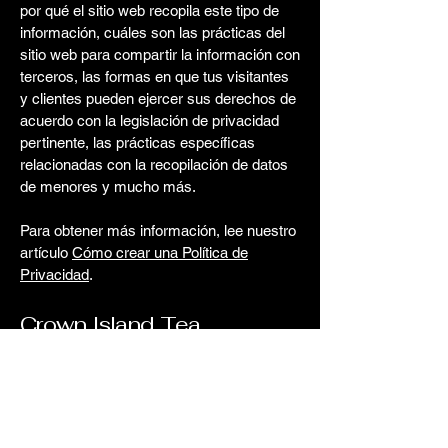
por qué el sitio web recopila este tipo de
información, cuáles son las prácticas del
sitio web para compartir la información con
terceros, las formas en que tus visitantes
y clientes pueden ejercer sus derechos de
acuerdo con la legislación de privacidad
pertinente, las prácticas específicas
relacionadas con la recopilación de datos
de menores y mucho más.
Para obtener más información, lee nuestro
artículo
Cómo crear una Política de
Privacidad
.
Crown Island Tea
902-916-1734
info.crownisland@gmail.com
Stratford, PE, Canada