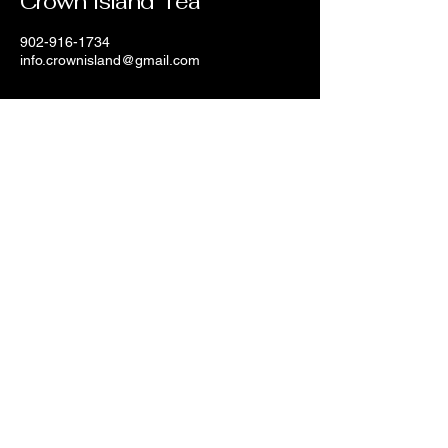
Crown Island Tea
902-916-1734
info.crownisland@gmail.com
Stratford, PE, Canada
Conéctate con Nosotros